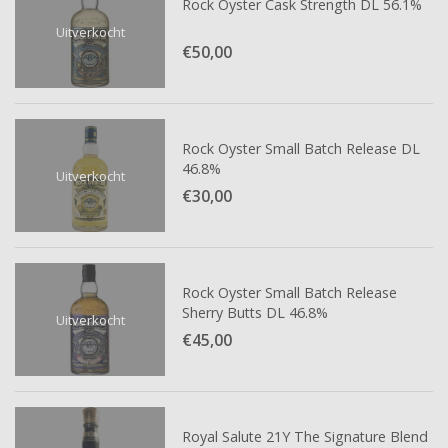
Rock Oyster Cask Strength DL 56.1%
Uitverkocht
€50,
00
Rock Oyster Small Batch Release DL
46.8%
Uitverkocht
€30,
00
Rock Oyster Small Batch Release
Sherry Butts DL 46.8%
Uitverkocht
€45,
00
Royal Salute 21Y The Signature Blend