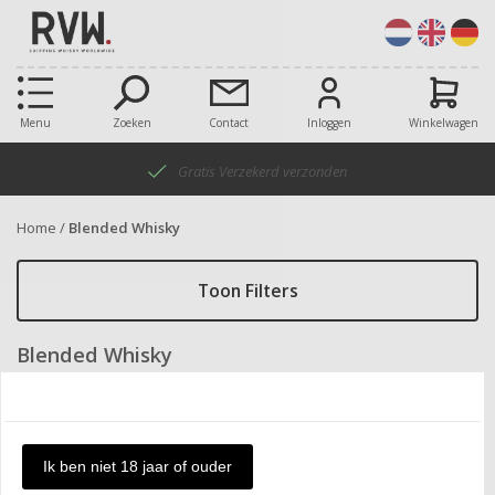
Menu
Zoeken
Contact
Inloggen
Winkelwagen
14 dagen retourrecht
Home
/
Blended Whisky
Toon Filters
Blended Whisky
Toon enkel producten op voorraad
Ik ben niet 18 jaar of ouder
Items:
Sorteer op:
100
Productnaam a-z