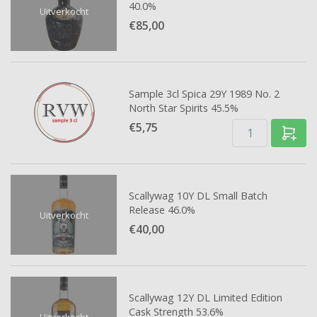
40.0%
Uitverkocht
€85,
00
Sample 3cl Spica 29Y 1989 No. 2
North Star Spirits 45.5%
€5,
75
Scallywag 10Y DL Small Batch
Release 46.0%
Uitverkocht
€40,
00
Scallywag 12Y DL Limited Edition
Cask Strength 53.6%
Uitverkocht