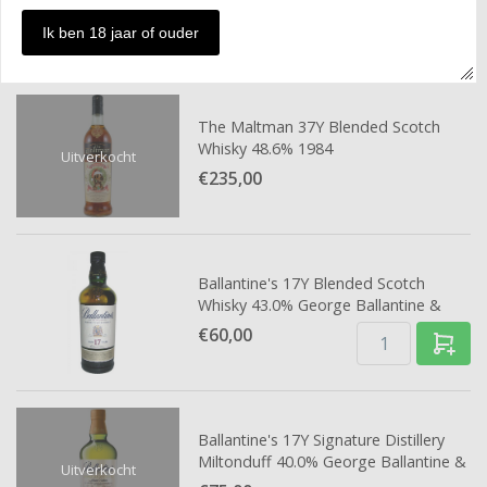
Ik ben 18 jaar of ouder
1 / 2
Vorige
Volgende
The Maltman 37Y Blended Scotch
Whisky 48.6% 1984
Uitverkocht
€235,
00
Ballantine's 17Y Blended Scotch
Whisky 43.0% George Ballantine &
Son
€60,
00
Ballantine's 17Y Signature Distillery
Miltonduff 40.0% George Ballantine &
Uitverkocht
Son