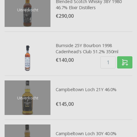
Blended Scotch Whisky 38Y 1980
46.7% Elixir Distillers
Uitverkocht
€290,
00
Burnside 25Y Bourbon 1998
Cadenhead's Club 51.2% 350ml
€140,
00
Campbeltown Loch 21Y 46.0%
Uitverkocht
€145,
00
Campbeltown Loch 30Y 40.0%