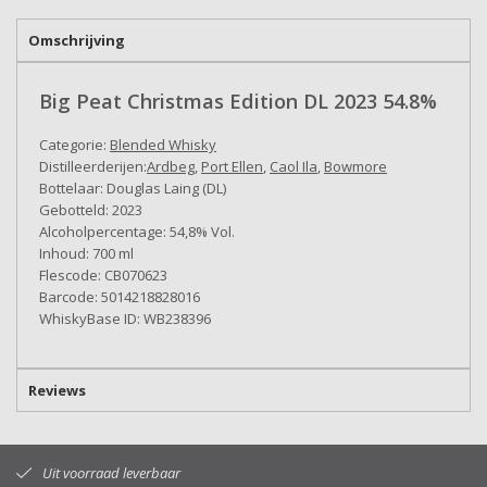
Omschrijving
Big Peat Christmas Edition DL 2023 54.8%
Categorie:
Blended Whisky
Distilleerderijen:
Ardbeg
,
Port Ellen
,
Caol Ila
,
Bowmore
Bottelaar: Douglas Laing (DL)
Gebotteld: 2023
Alcoholpercentage: 54,8% Vol.
Inhoud: 700 ml
Flescode: CB070623
Barcode: 5014218828016
WhiskyBase ID: WB238396
Reviews
Uit voorraad leverbaar