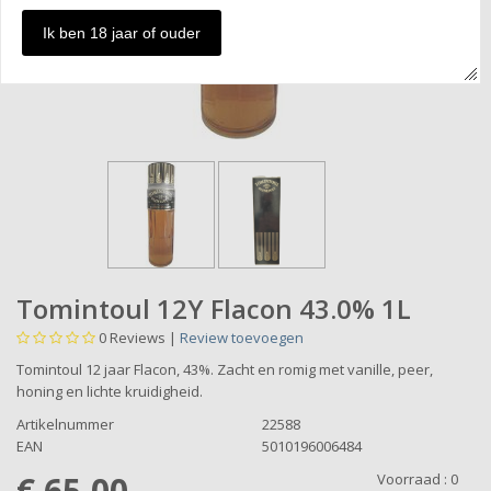
Ik ben 18 jaar of ouder
Tomintoul 12Y Flacon 43.0% 1L
0
Reviews |
Review toevoegen
Tomintoul 12 jaar Flacon, 43%. Zacht en romig met vanille, peer,
honing en lichte kruidigheid.
Artikelnummer
22588
EAN
5010196006484
€ 65,00
Voorraad :
0