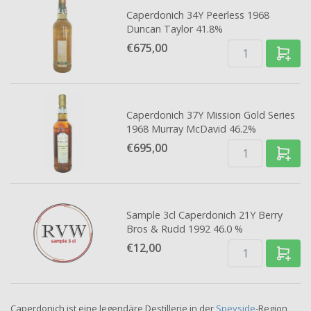
Caperdonich 34Y Peerless 1968
Duncan Taylor 41.8%
€675,
00
Caperdonich 37Y Mission Gold Series
1968 Murray McDavid 46.2%
€695,
00
Sample 3cl Caperdonich 21Y Berry
Bros & Rudd 1992 46.0 %
€12,
00
Caperdonich ist eine legendäre Destillerie in der
Speyside
-Region