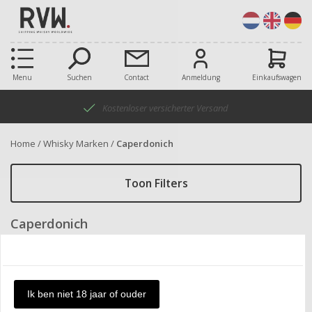
Menu
Suchen
Contact
Anmeldung
Einkaufswagen
Kostenloser versicherter Versand
Home
/
Whisky Marken
/
Caperdonich
Toon Filters
Caperdonich
Nur vorrätige Produkte anzeigen
Ik ben niet 18 jaar of ouder
Artikel:
Sortieren nach:
alle
Produkt a-z