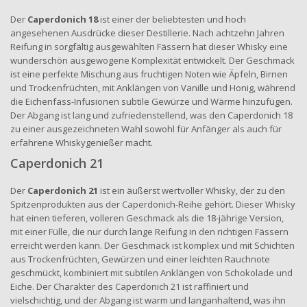
Der
Caperdonich 18
ist einer der beliebtesten und hoch
angesehenen Ausdrücke dieser Destillerie. Nach achtzehn Jahren
Reifung in sorgfältig ausgewählten Fässern hat dieser Whisky eine
wunderschön ausgewogene Komplexität entwickelt. Der Geschmack
ist eine perfekte Mischung aus fruchtigen Noten wie Äpfeln, Birnen
und Trockenfrüchten, mit Anklängen von Vanille und Honig, während
die Eichenfass-Infusionen subtile Gewürze und Wärme hinzufügen.
Der Abgang ist lang und zufriedenstellend, was den Caperdonich 18
zu einer ausgezeichneten Wahl sowohl für Anfänger als auch für
erfahrene Whiskygenießer macht.
Caperdonich 21
Der
Caperdonich 21
ist ein äußerst wertvoller Whisky, der zu den
Spitzenprodukten aus der Caperdonich-Reihe gehört. Dieser Whisky
hat einen tieferen, volleren Geschmack als die 18-jährige Version,
mit einer Fülle, die nur durch lange Reifung in den richtigen Fässern
erreicht werden kann. Der Geschmack ist komplex und mit Schichten
aus Trockenfrüchten, Gewürzen und einer leichten Rauchnote
geschmückt, kombiniert mit subtilen Anklängen von Schokolade und
Eiche. Der Charakter des Caperdonich 21 ist raffiniert und
vielschichtig, und der Abgang ist warm und langanhaltend, was ihn