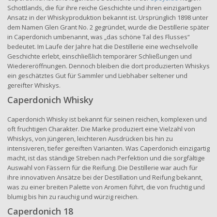
Schottlands, die für ihre reiche Geschichte und ihren einzigartigen
Ansatz in der Whiskyproduktion bekannt ist. Ursprünglich 1898 unter
dem Namen Glen Grant No. 2 gegründet, wurde die Destillerie später
in Caperdonich umbenannt, was „das schöne Tal des Flusses“
bedeutet. Im Laufe der Jahre hat die Destillerie eine wechselvolle
Geschichte erlebt, einschließlich temporärer Schließungen und
Wiedereröffnungen. Dennoch bleiben die dort produzierten Whiskys
ein geschätztes Gut für Sammler und Liebhaber seltener und
gereifter Whiskys.
Caperdonich Whisky
Caperdonich Whisky ist bekannt für seinen reichen, komplexen und
oft fruchtigen Charakter. Die Marke produziert eine Vielzahl von
Whiskys, von jüngeren, leichteren Ausdrücken bis hin zu
intensiveren, tiefer gereiften Varianten. Was Caperdonich einzigartig
macht, ist das ständige Streben nach Perfektion und die sorgfältige
Auswahl von Fässern für die Reifung. Die Destillerie war auch für
ihre innovativen Ansätze bei der Destillation und Reifung bekannt,
was zu einer breiten Palette von Aromen führt, die von fruchtig und
blumig bis hin zu rauchig und würzig reichen.
Caperdonich 18