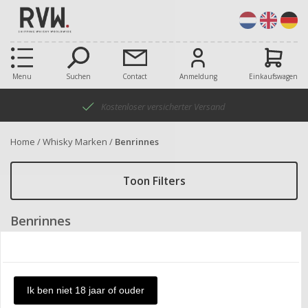
Menu
Suchen
Contact
Anmeldung
Einkaufswagen
Kostenloser versicherter Versand
Home
/
Whisky Marken
/
Benrinnes
Toon Filters
Benrinnes
Nur vorrätige Produkte anzeigen
Ik ben niet 18 jaar of ouder
Artikel:
Sortieren nach:
alle
Produkt a-z