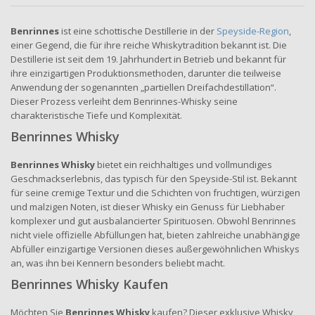
Benrinnes
ist eine schottische Destillerie in der
Speyside-Region
,
einer Gegend, die für ihre reiche Whiskytradition bekannt ist. Die
Destillerie ist seit dem 19. Jahrhundert in Betrieb und bekannt für
ihre einzigartigen Produktionsmethoden, darunter die teilweise
Anwendung der sogenannten „partiellen Dreifachdestillation“.
Dieser Prozess verleiht dem Benrinnes-Whisky seine
charakteristische Tiefe und Komplexität.
Benrinnes Whisky
Benrinnes Whisky
bietet ein reichhaltiges und vollmundiges
Geschmackserlebnis, das typisch für den Speyside-Stil ist. Bekannt
für seine cremige Textur und die Schichten von fruchtigen, würzigen
und malzigen Noten, ist dieser Whisky ein Genuss für Liebhaber
komplexer und gut ausbalancierter Spirituosen. Obwohl Benrinnes
nicht viele offizielle Abfüllungen hat, bieten zahlreiche unabhängige
Abfüller einzigartige Versionen dieses außergewöhnlichen Whiskys
an, was ihn bei Kennern besonders beliebt macht.
Benrinnes Whisky Kaufen
Möchten Sie
Benrinnes Whisky
kaufen? Dieser exklusive Whisky