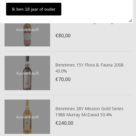
Ik ben 18 jaar of ouder
Benrinnes 15Y Douglas Laing 2003
Ausverkauft
€80,
00
Benrinnes 15Y Flora & Fauna 2008
43.0%
Ausverkauft
€70,
00
Benrinnes 28Y Mission Gold Series
1988 Murray McDavid 50.4%
Ausverkauft
€240,
00