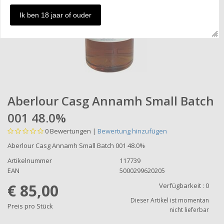
Ik ben 18 jaar of ouder
Aberlour Casg Annamh Small Batch
001 48.0%
0
Bewertungen |
Bewertung hinzufügen
Aberlour Casg Annamh Small Batch 001 48.0%
Artikelnummer
117739
EAN
5000299620205
€ 85,00
Verfügbarkeit :
0
Dieser Artikel ist momentan
Preis pro Stück
nicht lieferbar