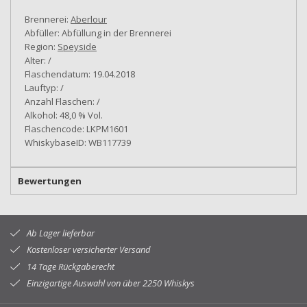
Brennerei:
Aberlour
Abfüller: Abfüllung in der Brennerei
Region:
Speyside
Alter: /
Flaschendatum: 19.04.2018
Lauftyp: /
Anzahl Flaschen: /
Alkohol: 48,0 % Vol.
Flaschencode: LKPM1601
WhiskybaseID: WB117739
Bewertungen
Ab Lager lieferbar
Kostenloser versicherter Versand
14 Tage Rückgaberecht
Einzigartige Auswahl von über 2250 Whiskys